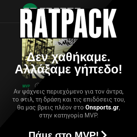
Δεν χαθήκαμε.
Αλλάξαμε γήπεδο!
Αν ψάχνεις περιεχόμενο για τον άντρα,
το στιλ, τη δράση και τις επιδόσεις του,
θα μας βρεις πλέον στο
Onsports.gr
,
στην κατηγορία MVP.
Πάμε στο MVP!