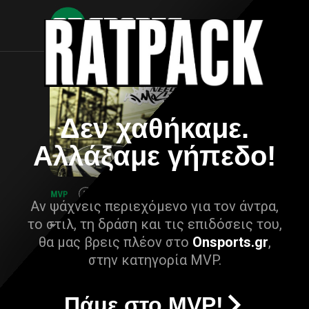
Δεν χαθήκαμε.
Αλλάξαμε γήπεδο!
Αν ψάχνεις περιεχόμενο για τον άντρα,
το στιλ, τη δράση και τις επιδόσεις του,
θα μας βρεις πλέον στο
Onsports.gr
,
στην κατηγορία MVP.
Πάμε στο MVP!