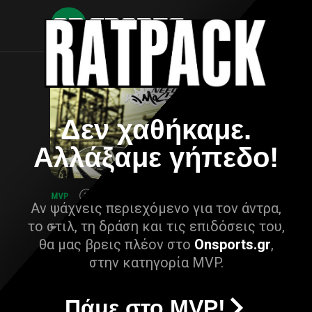
Δεν χαθήκαμε.
Αλλάξαμε γήπεδο!
Αν ψάχνεις περιεχόμενο για τον άντρα,
το στιλ, τη δράση και τις επιδόσεις του,
θα μας βρεις πλέον στο
Onsports.gr
,
στην κατηγορία MVP.
Πάμε στο MVP!