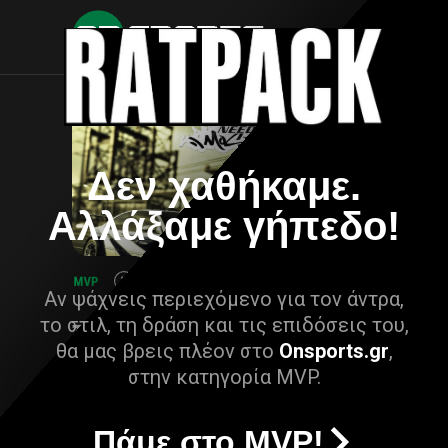
Δεν χαθήκαμε.
Αλλάξαμε γήπεδο!
Αν ψάχνεις περιεχόμενο για τον άντρα,
το στιλ, τη δράση και τις επιδόσεις του,
θα μας βρεις πλέον στο
Onsports.gr
,
στην κατηγορία MVP.
Πάμε στο MVP!