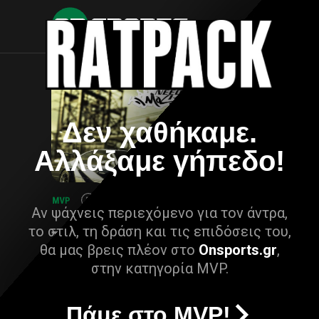
Δεν χαθήκαμε.
Αλλάξαμε γήπεδο!
Αν ψάχνεις περιεχόμενο για τον άντρα,
το στιλ, τη δράση και τις επιδόσεις του,
θα μας βρεις πλέον στο
Onsports.gr
,
στην κατηγορία MVP.
Πάμε στο MVP!