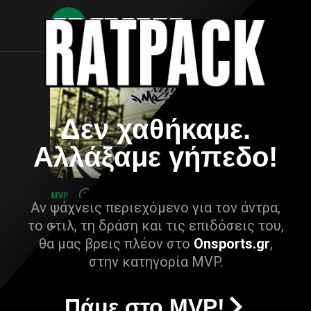
Δεν χαθήκαμε.
Αλλάξαμε γήπεδο!
Αν ψάχνεις περιεχόμενο για τον άντρα,
το στιλ, τη δράση και τις επιδόσεις του,
θα μας βρεις πλέον στο
Onsports.gr
,
στην κατηγορία MVP.
Πάμε στο MVP!