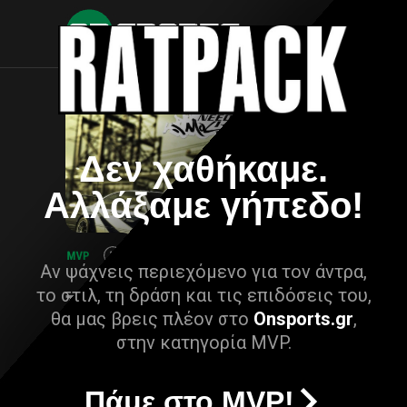
Δεν χαθήκαμε.
Αλλάξαμε γήπεδο!
Αν ψάχνεις περιεχόμενο για τον άντρα,
το στιλ, τη δράση και τις επιδόσεις του,
θα μας βρεις πλέον στο
Onsports.gr
,
στην κατηγορία MVP.
Πάμε στο MVP!