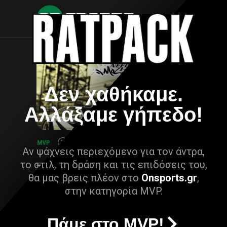
Δεν χαθήκαμε.
Αλλάξαμε γήπεδο!
Αν ψάχνεις περιεχόμενο για τον άντρα,
το στιλ, τη δράση και τις επιδόσεις του,
θα μας βρεις πλέον στο
Onsports.gr
,
στην κατηγορία MVP.
Πάμε στο MVP!