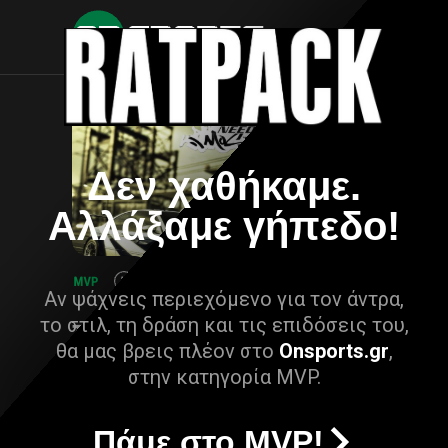
Δεν χαθήκαμε.
Αλλάξαμε γήπεδο!
Αν ψάχνεις περιεχόμενο για τον άντρα,
το στιλ, τη δράση και τις επιδόσεις του,
θα μας βρεις πλέον στο
Onsports.gr
,
στην κατηγορία MVP.
Πάμε στο MVP!