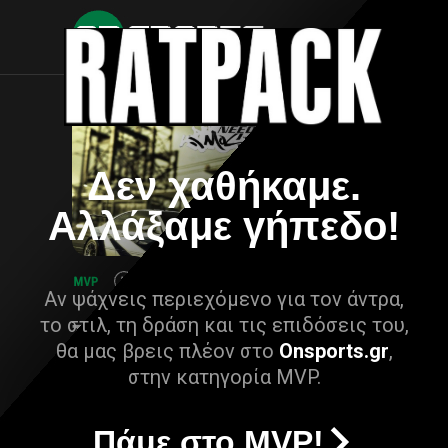
Δεν χαθήκαμε.
Αλλάξαμε γήπεδο!
Αν ψάχνεις περιεχόμενο για τον άντρα,
το στιλ, τη δράση και τις επιδόσεις του,
θα μας βρεις πλέον στο
Onsports.gr
,
στην κατηγορία MVP.
Πάμε στο MVP!