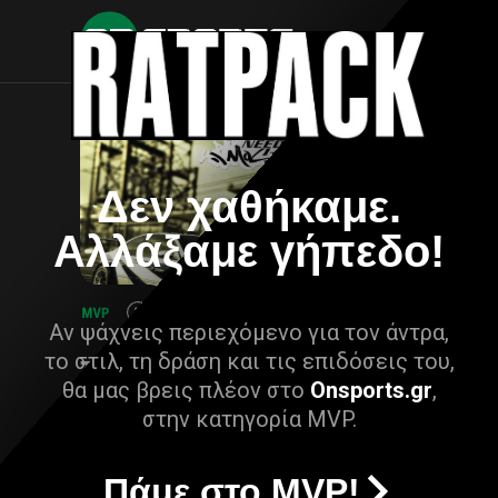
Δεν χαθήκαμε.
Αλλάξαμε γήπεδο!
Αν ψάχνεις περιεχόμενο για τον άντρα,
το στιλ, τη δράση και τις επιδόσεις του,
θα μας βρεις πλέον στο
Onsports.gr
,
στην κατηγορία MVP.
Πάμε στο MVP!