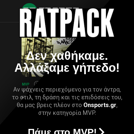
Δεν χαθήκαμε.
Αλλάξαμε γήπεδο!
Αν ψάχνεις περιεχόμενο για τον άντρα,
το στιλ, τη δράση και τις επιδόσεις του,
θα μας βρεις πλέον στο
Onsports.gr
,
στην κατηγορία MVP.
Πάμε στο MVP!