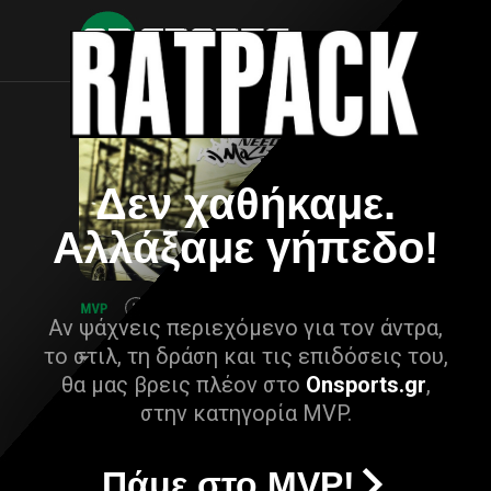
Δεν χαθήκαμε.
Αλλάξαμε γήπεδο!
Αν ψάχνεις περιεχόμενο για τον άντρα,
το στιλ, τη δράση και τις επιδόσεις του,
θα μας βρεις πλέον στο
Onsports.gr
,
στην κατηγορία MVP.
Πάμε στο MVP!