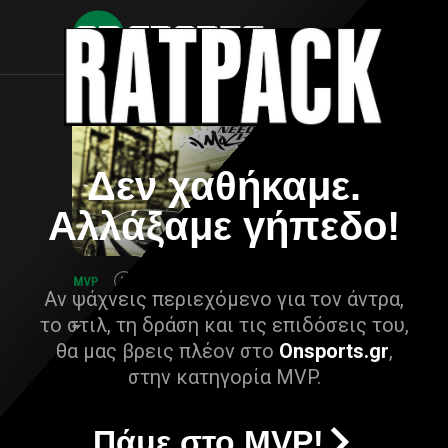
Δεν χαθήκαμε.
Αλλάξαμε γήπεδο!
Αν ψάχνεις περιεχόμενο για τον άντρα,
το στιλ, τη δράση και τις επιδόσεις του,
θα μας βρεις πλέον στο
Onsports.gr
,
στην κατηγορία MVP.
Πάμε στο MVP!