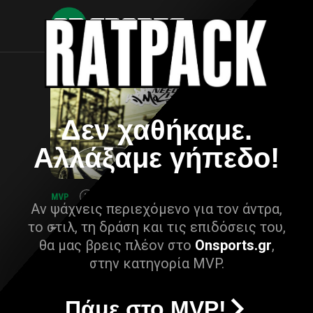
Δεν χαθήκαμε.
Αλλάξαμε γήπεδο!
Αν ψάχνεις περιεχόμενο για τον άντρα,
το στιλ, τη δράση και τις επιδόσεις του,
θα μας βρεις πλέον στο
Onsports.gr
,
στην κατηγορία MVP.
Πάμε στο MVP!