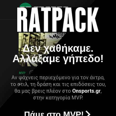
Δεν χαθήκαμε.
Αλλάξαμε γήπεδο!
Αν ψάχνεις περιεχόμενο για τον άντρα,
το στιλ, τη δράση και τις επιδόσεις του,
θα μας βρεις πλέον στο
Onsports.gr
,
στην κατηγορία MVP.
Πάμε στο MVP!