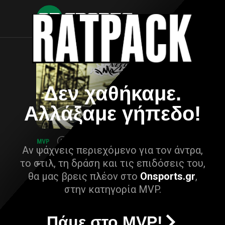
Δεν χαθήκαμε.
Αλλάξαμε γήπεδο!
Αν ψάχνεις περιεχόμενο για τον άντρα,
το στιλ, τη δράση και τις επιδόσεις του,
θα μας βρεις πλέον στο
Onsports.gr
,
στην κατηγορία MVP.
Πάμε στο MVP!