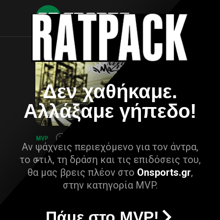
Δεν χαθήκαμε.
Αλλάξαμε γήπεδο!
Αν ψάχνεις περιεχόμενο για τον άντρα,
το στιλ, τη δράση και τις επιδόσεις του,
θα μας βρεις πλέον στο
Onsports.gr
,
στην κατηγορία MVP.
Πάμε στο MVP!