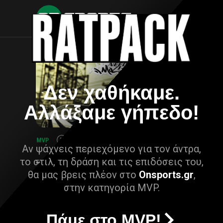
Δεν χαθήκαμε.
Αλλάξαμε γήπεδο!
Αν ψάχνεις περιεχόμενο για τον άντρα,
το στιλ, τη δράση και τις επιδόσεις του,
θα μας βρεις πλέον στο
Onsports.gr
,
στην κατηγορία MVP.
Πάμε στο MVP!