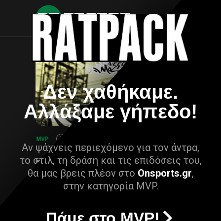
Δεν χαθήκαμε.
Αλλάξαμε γήπεδο!
Αν ψάχνεις περιεχόμενο για τον άντρα,
το στιλ, τη δράση και τις επιδόσεις του,
θα μας βρεις πλέον στο
Onsports.gr
,
στην κατηγορία MVP.
Πάμε στο MVP!