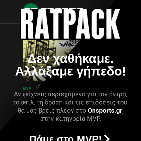
Δεν χαθήκαμε.
Αλλάξαμε γήπεδο!
Αν ψάχνεις περιεχόμενο για τον άντρα,
το στιλ, τη δράση και τις επιδόσεις του,
θα μας βρεις πλέον στο
Onsports.gr
,
στην κατηγορία MVP.
Πάμε στο MVP!