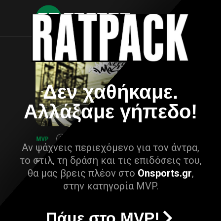
Δεν χαθήκαμε.
Αλλάξαμε γήπεδο!
Αν ψάχνεις περιεχόμενο για τον άντρα,
το στιλ, τη δράση και τις επιδόσεις του,
θα μας βρεις πλέον στο
Onsports.gr
,
στην κατηγορία MVP.
Πάμε στο MVP!