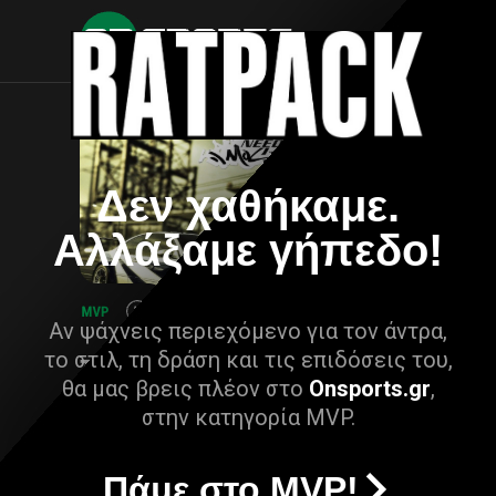
Δεν χαθήκαμε.
Αλλάξαμε γήπεδο!
Αν ψάχνεις περιεχόμενο για τον άντρα,
το στιλ, τη δράση και τις επιδόσεις του,
θα μας βρεις πλέον στο
Onsports.gr
,
στην κατηγορία MVP.
Πάμε στο MVP!