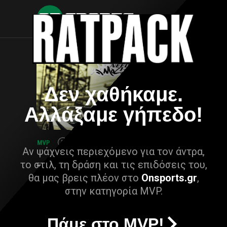
Δεν χαθήκαμε.
Αλλάξαμε γήπεδο!
Αν ψάχνεις περιεχόμενο για τον άντρα,
το στιλ, τη δράση και τις επιδόσεις του,
θα μας βρεις πλέον στο
Onsports.gr
,
στην κατηγορία MVP.
Πάμε στο MVP!