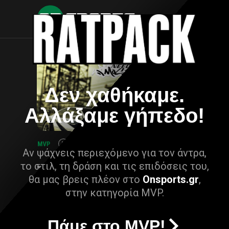
Δεν χαθήκαμε.
Αλλάξαμε γήπεδο!
Αν ψάχνεις περιεχόμενο για τον άντρα,
το στιλ, τη δράση και τις επιδόσεις του,
θα μας βρεις πλέον στο
Onsports.gr
,
στην κατηγορία MVP.
Πάμε στο MVP!