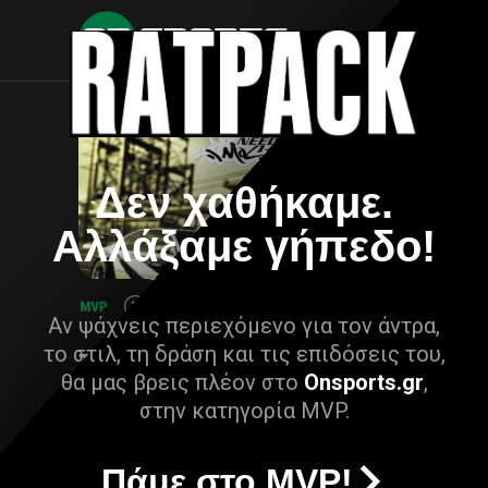
Δεν χαθήκαμε.
Αλλάξαμε γήπεδο!
Αν ψάχνεις περιεχόμενο για τον άντρα,
το στιλ, τη δράση και τις επιδόσεις του,
θα μας βρεις πλέον στο
Onsports.gr
,
στην κατηγορία MVP.
Πάμε στο MVP!