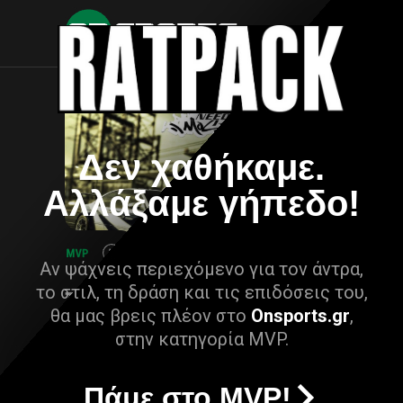
Δεν χαθήκαμε.
Αλλάξαμε γήπεδο!
Αν ψάχνεις περιεχόμενο για τον άντρα,
το στιλ, τη δράση και τις επιδόσεις του,
θα μας βρεις πλέον στο
Onsports.gr
,
στην κατηγορία MVP.
Πάμε στο MVP!