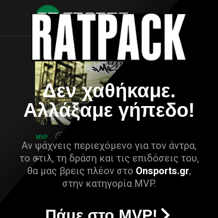
Δεν χαθήκαμε.
Αλλάξαμε γήπεδο!
Αν ψάχνεις περιεχόμενο για τον άντρα,
το στιλ, τη δράση και τις επιδόσεις του,
θα μας βρεις πλέον στο
Onsports.gr
,
στην κατηγορία MVP.
Πάμε στο MVP!