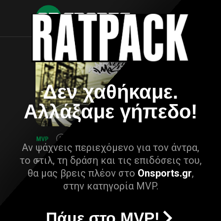
Δεν χαθήκαμε.
Αλλάξαμε γήπεδο!
Αν ψάχνεις περιεχόμενο για τον άντρα,
το στιλ, τη δράση και τις επιδόσεις του,
θα μας βρεις πλέον στο
Onsports.gr
,
στην κατηγορία MVP.
Πάμε στο MVP!