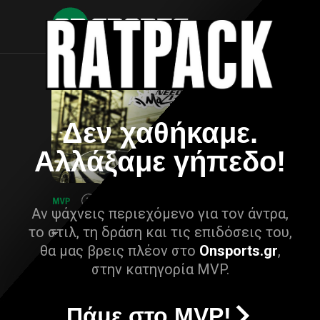
Δεν χαθήκαμε.
Αλλάξαμε γήπεδο!
Αν ψάχνεις περιεχόμενο για τον άντρα,
το στιλ, τη δράση και τις επιδόσεις του,
θα μας βρεις πλέον στο
Onsports.gr
,
στην κατηγορία MVP.
Πάμε στο MVP!