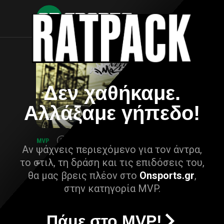
Δεν χαθήκαμε.
Αλλάξαμε γήπεδο!
Αν ψάχνεις περιεχόμενο για τον άντρα,
το στιλ, τη δράση και τις επιδόσεις του,
θα μας βρεις πλέον στο
Onsports.gr
,
στην κατηγορία MVP.
Πάμε στο MVP!