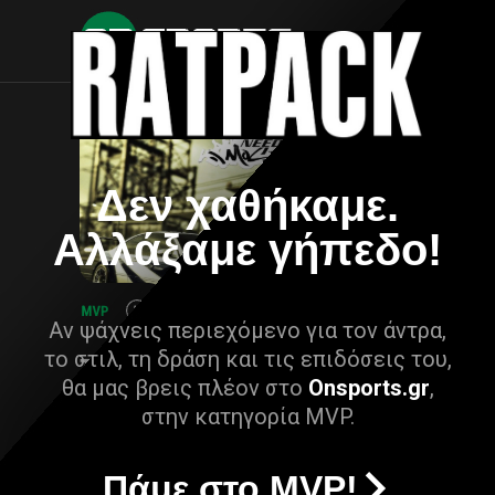
Δεν χαθήκαμε.
Αλλάξαμε γήπεδο!
Αν ψάχνεις περιεχόμενο για τον άντρα,
το στιλ, τη δράση και τις επιδόσεις του,
θα μας βρεις πλέον στο
Onsports.gr
,
στην κατηγορία MVP.
Πάμε στο MVP!