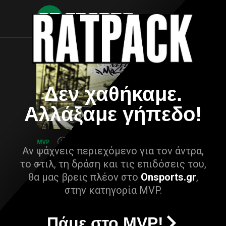
Δεν χαθήκαμε.
Αλλάξαμε γήπεδο!
Αν ψάχνεις περιεχόμενο για τον άντρα,
το στιλ, τη δράση και τις επιδόσεις του,
θα μας βρεις πλέον στο
Onsports.gr
,
στην κατηγορία MVP.
Πάμε στο MVP!