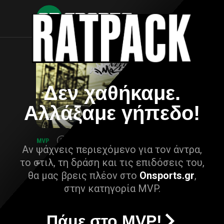
Δεν χαθήκαμε.
Αλλάξαμε γήπεδο!
Αν ψάχνεις περιεχόμενο για τον άντρα,
το στιλ, τη δράση και τις επιδόσεις του,
θα μας βρεις πλέον στο
Onsports.gr
,
στην κατηγορία MVP.
Πάμε στο MVP!