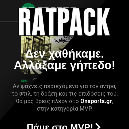
Δεν χαθήκαμε.
Αλλάξαμε γήπεδο!
Αν ψάχνεις περιεχόμενο για τον άντρα,
το στιλ, τη δράση και τις επιδόσεις του,
θα μας βρεις πλέον στο
Onsports.gr
,
στην κατηγορία MVP.
Πάμε στο MVP!