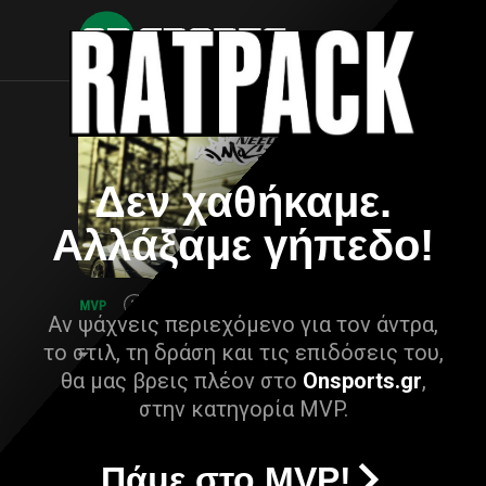
Δεν χαθήκαμε.
Αλλάξαμε γήπεδο!
Αν ψάχνεις περιεχόμενο για τον άντρα,
το στιλ, τη δράση και τις επιδόσεις του,
θα μας βρεις πλέον στο
Onsports.gr
,
στην κατηγορία MVP.
Πάμε στο MVP!