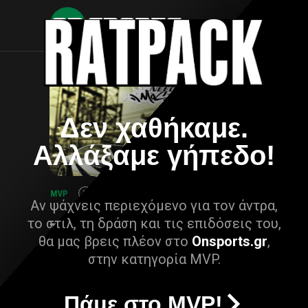
Δεν χαθήκαμε.
Αλλάξαμε γήπεδο!
Αν ψάχνεις περιεχόμενο για τον άντρα,
το στιλ, τη δράση και τις επιδόσεις του,
θα μας βρεις πλέον στο
Onsports.gr
,
στην κατηγορία MVP.
Πάμε στο MVP!