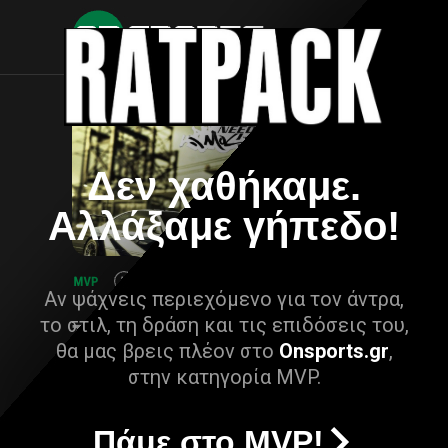
Δεν χαθήκαμε.
Αλλάξαμε γήπεδο!
Αν ψάχνεις περιεχόμενο για τον άντρα,
το στιλ, τη δράση και τις επιδόσεις του,
θα μας βρεις πλέον στο
Onsports.gr
,
στην κατηγορία MVP.
Πάμε στο MVP!