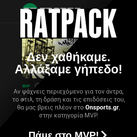
Δεν χαθήκαμε.
Αλλάξαμε γήπεδο!
Αν ψάχνεις περιεχόμενο για τον άντρα,
το στιλ, τη δράση και τις επιδόσεις του,
θα μας βρεις πλέον στο
Onsports.gr
,
στην κατηγορία MVP.
Πάμε στο MVP!