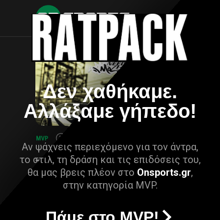
Δεν χαθήκαμε.
Αλλάξαμε γήπεδο!
Αν ψάχνεις περιεχόμενο για τον άντρα,
το στιλ, τη δράση και τις επιδόσεις του,
θα μας βρεις πλέον στο
Onsports.gr
,
στην κατηγορία MVP.
Πάμε στο MVP!