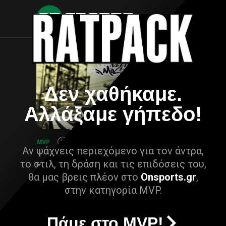
Δεν χαθήκαμε.
Αλλάξαμε γήπεδο!
Αν ψάχνεις περιεχόμενο για τον άντρα,
το στιλ, τη δράση και τις επιδόσεις του,
θα μας βρεις πλέον στο
Onsports.gr
,
στην κατηγορία MVP.
Πάμε στο MVP!