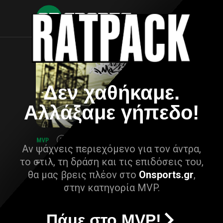
Δεν χαθήκαμε.
Αλλάξαμε γήπεδο!
Αν ψάχνεις περιεχόμενο για τον άντρα,
το στιλ, τη δράση και τις επιδόσεις του,
θα μας βρεις πλέον στο
Onsports.gr
,
στην κατηγορία MVP.
Πάμε στο MVP!