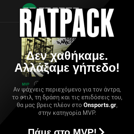
Δεν χαθήκαμε.
Αλλάξαμε γήπεδο!
Αν ψάχνεις περιεχόμενο για τον άντρα,
το στιλ, τη δράση και τις επιδόσεις του,
θα μας βρεις πλέον στο
Onsports.gr
,
στην κατηγορία MVP.
Πάμε στο MVP!