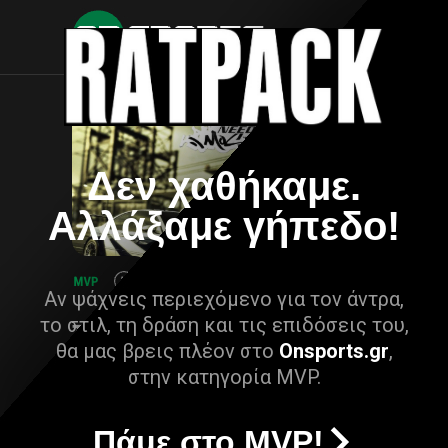
Δεν χαθήκαμε.
Αλλάξαμε γήπεδο!
Αν ψάχνεις περιεχόμενο για τον άντρα,
το στιλ, τη δράση και τις επιδόσεις του,
θα μας βρεις πλέον στο
Onsports.gr
,
στην κατηγορία MVP.
Πάμε στο MVP!