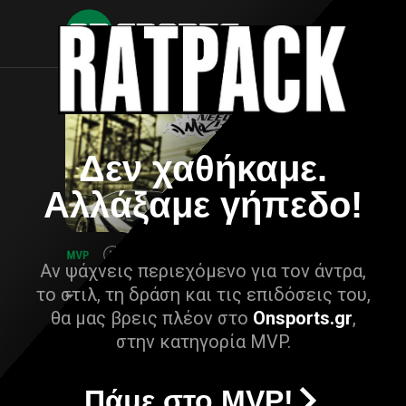
Δεν χαθήκαμε.
Αλλάξαμε γήπεδο!
Αν ψάχνεις περιεχόμενο για τον άντρα,
το στιλ, τη δράση και τις επιδόσεις του,
θα μας βρεις πλέον στο
Onsports.gr
,
στην κατηγορία MVP.
Πάμε στο MVP!