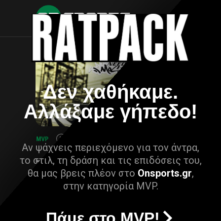
Δεν χαθήκαμε.
Αλλάξαμε γήπεδο!
Αν ψάχνεις περιεχόμενο για τον άντρα,
το στιλ, τη δράση και τις επιδόσεις του,
θα μας βρεις πλέον στο
Onsports.gr
,
στην κατηγορία MVP.
Πάμε στο MVP!