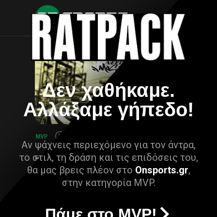
Δεν χαθήκαμε.
Αλλάξαμε γήπεδο!
Αν ψάχνεις περιεχόμενο για τον άντρα,
το στιλ, τη δράση και τις επιδόσεις του,
θα μας βρεις πλέον στο
Onsports.gr
,
στην κατηγορία MVP.
Πάμε στο MVP!