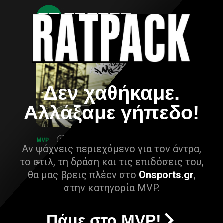
Δεν χαθήκαμε.
Αλλάξαμε γήπεδο!
Αν ψάχνεις περιεχόμενο για τον άντρα,
το στιλ, τη δράση και τις επιδόσεις του,
θα μας βρεις πλέον στο
Onsports.gr
,
στην κατηγορία MVP.
Πάμε στο MVP!