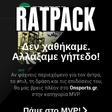
Δεν χαθήκαμε.
Αλλάξαμε γήπεδο!
Αν ψάχνεις περιεχόμενο για τον άντρα,
το στιλ, τη δράση και τις επιδόσεις του,
θα μας βρεις πλέον στο
Onsports.gr
,
στην κατηγορία MVP.
Πάμε στο MVP!