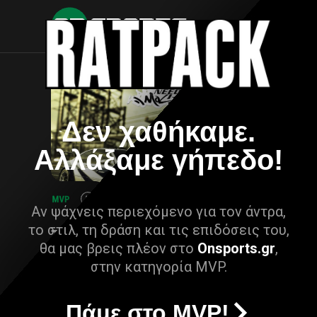
Δεν χαθήκαμε.
Αλλάξαμε γήπεδο!
Αν ψάχνεις περιεχόμενο για τον άντρα,
το στιλ, τη δράση και τις επιδόσεις του,
θα μας βρεις πλέον στο
Onsports.gr
,
στην κατηγορία MVP.
Πάμε στο MVP!